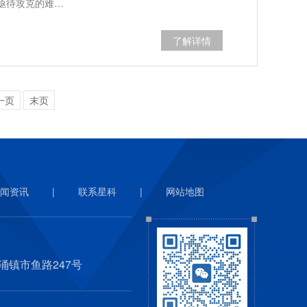
亟待攻克的难…
了解详情
一页
末页
闻资讯
|
联系星科
|
网站地图
涌镇市鱼路247号