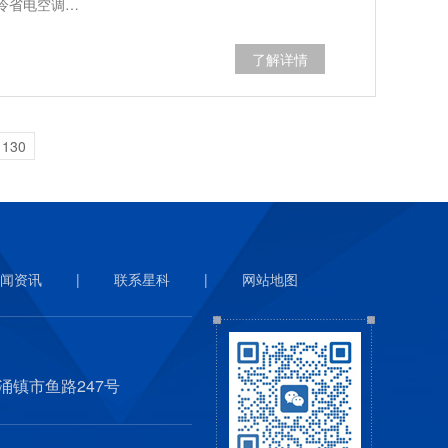
冷省电空调…
了解详情
130
闻资讯
|
联系星科
|
网站地图
涌镇市鱼路247号