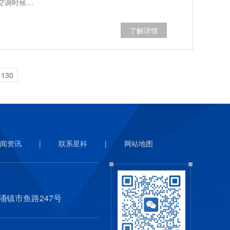
空调时候…
了解详情
130
闻资讯
|
联系星科
|
网站地图
涌镇市鱼路247号