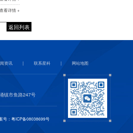
查看详情 +
返回列表
闻资讯
|
联系星科
|
网站地图
涌镇市鱼路247号
案号：
粤ICP备08038699号