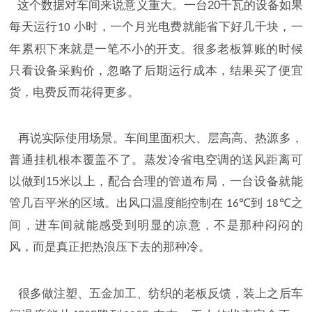
这个数据对车间来说意义重大。一台
20
千瓦的设备如果
每天运行
小时，一个月光电费就能省下好几千块，一
10
年累积下来就是一笔不小的开支。很多老板算账的时候
只看设备采购价，忽略了后期运行成本，结果买了便宜
货，电费反而花得更多。
再说实际使用场景。车间里面积大、层高高、热源多，
普通挂机根本覆盖不了。蒸发冷省电空调的送风距离可
以做到
15
米以上，配合合理的管道布局，一台设备就能
管几百平米的区域。出风口温度能控制在
到
之
16℃
18℃
间，进车间就能感受到明显的凉意，不是那种闷闷的
风，而是真正把热浪压下去的那种冷。
很多做注塑、五金加工、纺织的老板反馈，装上之后车