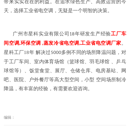
带来实实在在的利益。在追求绿色生产、高效运营的今
天，选择工业省电空调，无疑是一个明智的决策。
广州市星科实业有限公司
年研发生产经验
工厂车
18
间空调,环保空调
蒸发冷省电空调,工业省电空调厂家
。
,
星科工厂18年
解决过
多例
不同的场所降温问题，对
5000
于工厂车间、
室内体育场馆（
篮球馆、羽毛球馆
、乒乓
球馆等）
、饭堂食堂、展厅、仓储仓库、电房基站、网
吧、医院、户外餐厅等
高
大型
空间，
小型
空间
场所
制冷
降温，有丰富
的
经验，有需要欢迎咨询。
编辑：