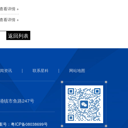
查看详情 +
查看详情 +
返回列表
闻资讯
|
联系星科
|
网站地图
涌镇市鱼路247号
案号：
粤ICP备08038699号