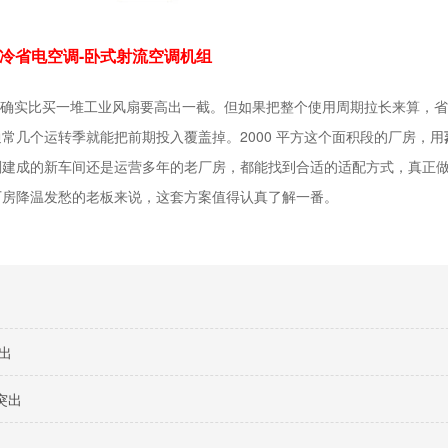
冷省电空调-卧式射流空调机组
确实比买一堆工业风扇要高出一截。但如果把整个使用周期拉长来算，省
2000
通常几个运转季就能把前期投入覆盖掉。
平方这个面积段的厂房，用
刚建成的新车间还是运营多年的老厂房，都能找到合适的适配方式，真正
厂房降温发愁的老板来说，这套方案值得认真了解一番。
出
突出