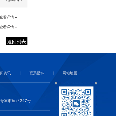
查看详情 +
查看详情 +
返回列表
闻资讯
|
联系星科
|
网站地图
涌镇市鱼路247号