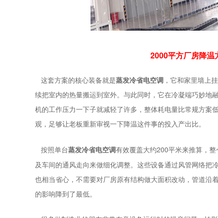
2000平方厂房降
这套方案的核心装备就是
蒸发冷省电空调
，它和家里墙上挂
续把室内的热量搬运到室外。与此同时，它在冷凝端巧妙地
机的工作压力一下子就减轻了许多，整体耗电量比常规方案
观，足够让老板重新审视一下降温这件事的投入产出比。
200
按照单台
蒸发冷省电空调
有效覆盖大约
平米来推算，整
及车间的通风走向来做细化调整。这些设备通过风管网络把
也相当省心，不需要对厂房原有结构做大面积改动，管道沿
的影响降到了最低。