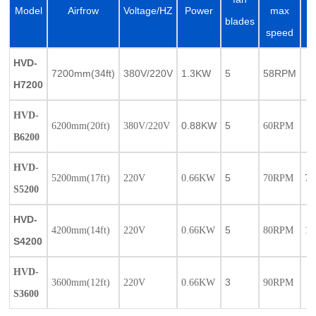
Model
Airfrow
Voltage/HZ
Power
max
blades
speed
HVD-
7200mm(34ft)
380V/220V
1.3KW
5
58RPM
1
H7200
HVD-
0.88KW
5
6200mm(20ft)
380V/220V
60RPM
1
B6200
HVD-
5
5200mm(17ft)
220V
0.66KW
70RPM
70
S5200
HVD-
5
4200mm(14ft)
220V
0.66KW
80RPM
10
S4200
HVD-
3
3600mm(12ft)
220V
0.66KW
90RPM
1
S3600