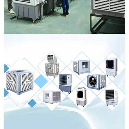
一站式供应 · 大幅让利批发/合作商
16年
专注工业节能
环保空调,蒸发冷省电空调,厂房降温空调
研发生产，厂家直供，品质和服务有保障；
拥有
25000平米
的现代化产业配套基地，高达
30万套
整机的
年产能，库存充足；