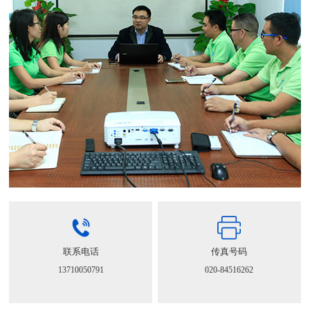
引进瑞典行业技术，研发技术不断创新，使星科产品持续
保持市场强竞争力；
星科先后获得
1项
发明专利 ,
8项
实用新型专利，
3项
外观专
利，并通过国家3C，欧盟CE认证，中东SASO等资质，产
品质量有保证。
8大支持政策 · 轻松掘金不是梦
联系电话
传真号码
13710050791
020-84516262
产品质保
2-
5年
；一站式服务让您省心无忧！