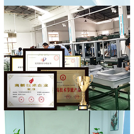
产品种类齐全 · 全面覆盖市场需求
产品品种齐全，基本满足各行各场所的
制冷、
通风、降
温、净化
等需要，全面覆盖客户需求；
技术团队不断创新，定期推出新品，赢领市场趋势，是经
销/合作商坚实的后盾。
掌握核心技术 · 稳占行业市场高份额