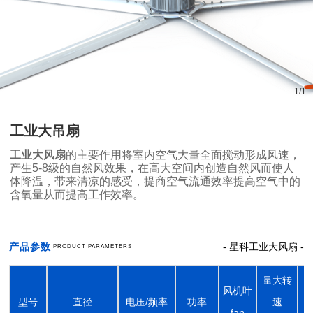
1
/
1
工业大吊扇
工业大风扇
的主要作用将室内空气大量全面搅动形成风速，
产生5-8级的自然风效果，在高大空间内创造自然风而使人
体降温，带来清凉的感受，提商空气流通效率提高空气中的
含氧量从而提高工作效率。
产品参数
- 星科工业大风扇 -
PRODUCT PARAMETERS
量大转
风机叶
型号
直径
电压/频率
功率
速
fan