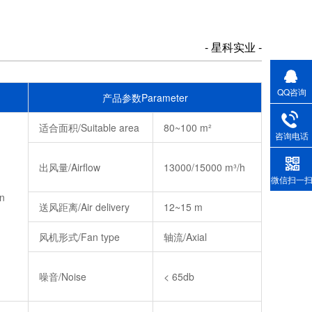
- 星科实业 -
QQ咨询
m
产品参数Parameter
适合面积/Suitable area
80~100 m²
咨询电话
出风量/Airflow
13000/15000 m³/h
微信扫一
n
送风距离/Air delivery
12~15 m
风机形式/Fan type
轴流/Axial
噪音/Noise
< 65db