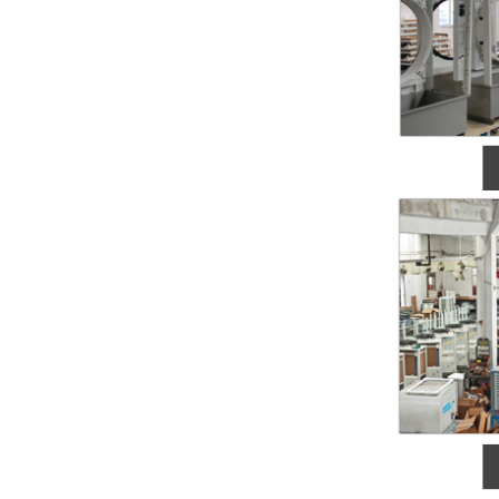
喷塑车间制冷专用空调改用蒸发冷省电空调降本效果明显
药品仓库空调选用蒸发冷省电空调，降温稳定还能省一半电费