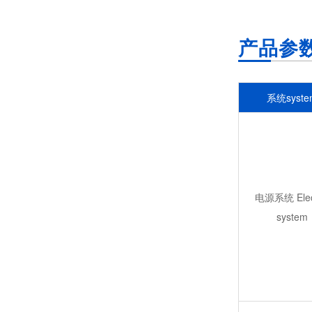
1000平米车间降温设备装蒸发冷省电空调，降温快还省电
产品参
系统syste
星科蒸发冷空调厂家直供，工业厂房降温省电方案
电源系统 Elect
system
生产车间降温用蒸发冷省电空调，电费比传统空调省一半