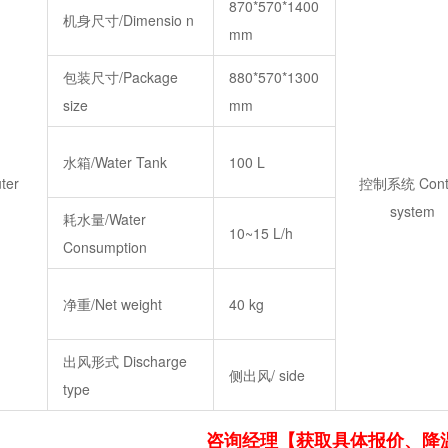
870*570*1400
机身尺寸/Dimensio n
mm
包装尺寸/Package
880*570*1300
size
mm
水箱/Water Tank
100 L
er
控制系统 Contr
system
耗水量/Water
10~15 L/h
Consumption
净重/Net weight
40 kg
出风形式 Discharge
侧出风/ side
type
咨询经理
【获取具体报价、降