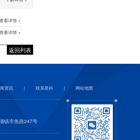
查看详情 +
查看详情 +
返回列表
闻资讯
|
联系星科
|
网站地图
涌镇市鱼路247号